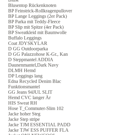
Blusentop Rückenknoten
BP Feinstrick-Rollkragenpullover
BP Lange Leggings (2er Pack)
BP Parka mit Teddy-Fleece
BP Slip mit Spitze (4er Pack)
BP Sweatkleid mit Baumwolle
Buffalo Leggings
Coat JDYSKYLAR
D GG Outdoorparka
D GG Palazzohose K-Gr., Kan
D Steppmantel ADDIA
Daunenmantel,Dark Navy
DLMH Hemd
DP Leggings lang
Edna Recycled Denim Blac
Funktionsmantel
GG Jeans 94JUL SLIT
Hemd CVC langer Är
HIS Sweat RH
Hose T_Commuter-Slim 102
Jacke hoher Steg
Jacke Step stripe
Jacke TJM ESSENTIAL PADD
Jacke TJW ESS PUFFER FLA