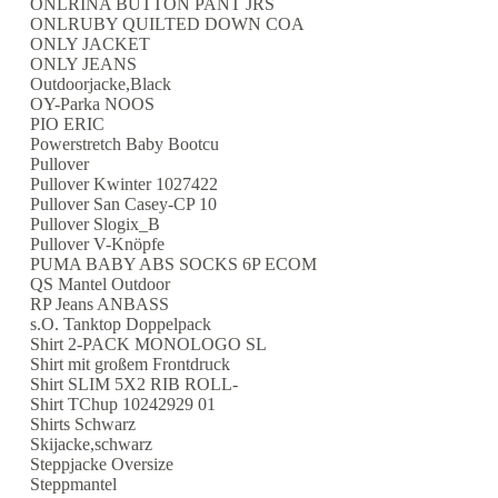
ONLRINA BUTTON PANT JRS
ONLRUBY QUILTED DOWN COA
ONLY JACKET
ONLY JEANS
Outdoorjacke,Black
OY-Parka NOOS
PIO ERIC
Powerstretch Baby Bootcu
Pullover
Pullover Kwinter 1027422
Pullover San Casey-CP 10
Pullover Slogix_B
Pullover V-Knöpfe
PUMA BABY ABS SOCKS 6P ECOM
QS Mantel Outdoor
RP Jeans ANBASS
s.O. Tanktop Doppelpack
Shirt 2-PACK MONOLOGO SL
Shirt mit großem Frontdruck
Shirt SLIM 5X2 RIB ROLL-
Shirt TChup 10242929 01
Shirts Schwarz
Skijacke,schwarz
Steppjacke Oversize
Steppmantel