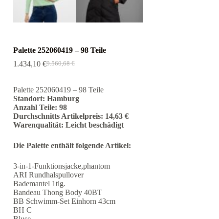
Palette 252060419 – 98 Teile
1.434,10
€
9.560,68
€
Ursprünglicher
Aktueller
Preis
Preis
war:
ist:
Palette 252060419 – 98 Teile
9.560,68 €
1.434,10 €.
Standort: Hamburg
Anzahl Teile: 98
Durchschnitts Artikelpreis: 14,63 €
Warenqualität: Leicht beschädigt
Die Palette enthält folgende Artikel:
3-in-1-Funktionsjacke,phantom
ARI Rundhalspullover
Bademantel 1tlg.
Bandeau Thong Body 40BT
BB Schwimm-Set Einhorn 43cm
BH C
Bluse