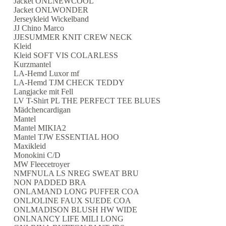
Jacket ONLNEWCOOL
Jacket ONLWONDER
Jerseykleid Wickelband
JJ Chino Marco
JJESUMMER KNIT CREW NECK
Kleid
Kleid SOFT VIS COLARLESS
Kurzmantel
LA-Hemd Luxor mf
LA-Hemd TJM CHECK TEDDY
Langjacke mit Fell
LV T-Shirt PL THE PERFECT TEE BLUES
Mädchencardigan
Mantel
Mantel MIKIA2
Mantel TJW ESSENTIAL HOO
Maxikleid
Monokini C/D
MW Fleecetroyer
NMFNULA LS NREG SWEAT BRU
NON PADDED BRA
ONLAMAND LONG PUFFER COA
ONLJOLINE FAUX SUEDE COA
ONLMADISON BLUSH HW WIDE
ONLNANCY LIFE MILI LONG