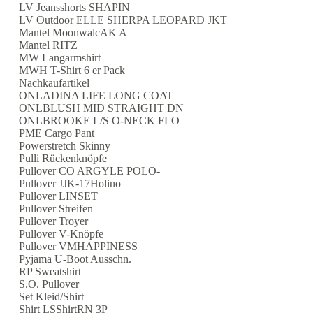
LV Jeansshorts SHAPIN
LV Outdoor ELLE SHERPA LEOPARD JKT
Mantel MoonwalcAK A
Mantel RITZ
MW Langarmshirt
MWH T-Shirt 6 er Pack
Nachkaufartikel
ONLADINA LIFE LONG COAT
ONLBLUSH MID STRAIGHT DN
ONLBROOKE L/S O-NECK FLO
PME Cargo Pant
Powerstretch Skinny
Pulli Rückenknöpfe
Pullover CO ARGYLE POLO-
Pullover JJK-17Holino
Pullover LINSET
Pullover Streifen
Pullover Troyer
Pullover V-Knöpfe
Pullover VMHAPPINESS
Pyjama U-Boot Ausschn.
RP Sweatshirt
S.O. Pullover
Set Kleid/Shirt
Shirt LSShirtRN 3P