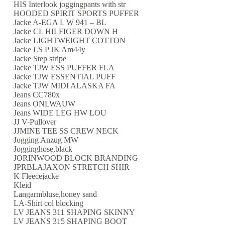
HIS Interlook joggingpants with str
HOODED SPIRIT SPORTS PUFFER
Jacke A-EGA L W 941 – BL
Jacke CL HILFIGER DOWN H
Jacke LIGHTWEIGHT COTTON
Jacke LS P JK Am44y
Jacke Step stripe
Jacke TJW ESS PUFFER FLA
Jacke TJW ESSENTIAL PUFF
Jacke TJW MIDI ALASKA FA
Jeans CC780x
Jeans ONLWAUW
Jeans WIDE LEG HW LOU
JJ V-Pullover
JJMINE TEE SS CREW NECK
Jogging Anzug MW
Jogginghose,black
JORINWOOD BLOCK BRANDING
JPRBLAJAXON STRETCH SHIR
K Fleecejacke
Kleid
Langarmbluse,honey sand
LA-Shirt col blocking
LV JEANS 311 SHAPING SKINNY
LV JEANS 315 SHAPING BOOT