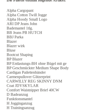
Die Palette enthält folgende Artikel:
Alpha Cargopant
Alpha Cotton Twill Jogge
Alpha Hoody Small Logo
ARI DP Jeans John
Bademantel 1tlg.
BB Jeans PB HUTCH
BBJ Parka
Blazer
Blazer wirk
Bluse
Bootcut Shaping
BP Blazer
BP Entlastungs-BH ohne Bügel mit ge
BP Geschmückter Medium Shape Body
Cardigan Pailettenbänder
Carmenpullover Glitzerprint
CARWILLY REG SKINNY DNM
Coat JDYSKYLAR
Comfort Waistnipper Brief 40CW
D Badeanzug
Funktionsmantel
H Jogginganzug
H Trainingsanzug