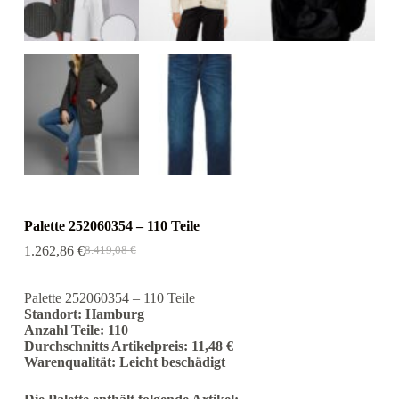
Palette 252060354 – 110 Teile
1.262,86
€
8.419,08
€
Ursprünglicher
Aktueller
Preis
Preis
war:
ist:
Palette 252060354 – 110 Teile
8.419,08 €
1.262,86 €.
Standort: Hamburg
Anzahl Teile: 110
Durchschnitts Artikelpreis: 11,48 €
Warenqualität: Leicht beschädigt