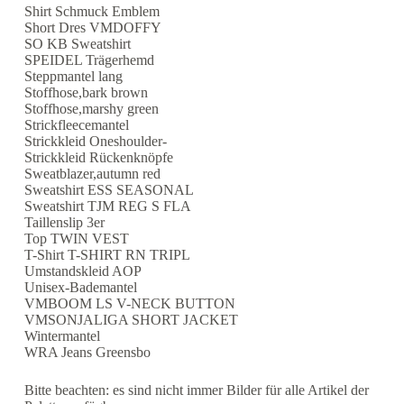
Shirt Schmuck Emblem
Short Dres VMDOFFY
SO KB Sweatshirt
SPEIDEL Trägerhemd
Steppmantel lang
Stoffhose,bark brown
Stoffhose,marshy green
Strickfleecemantel
Strickkleid Oneshoulder-
Strickkleid Rückenknöpfe
Sweatblazer,autumn red
Sweatshirt ESS SEASONAL
Sweatshirt TJM REG S FLA
Taillenslip 3er
Top TWIN VEST
T-Shirt T-SHIRT RN TRIPL
Umstandskleid AOP
Unisex-Bademantel
VMBOOM LS V-NECK BUTTON
VMSONJALIGA SHORT JACKET
Wintermantel
WRA Jeans Greensbo
Bitte beachten: es sind nicht immer Bilder für alle Artikel der