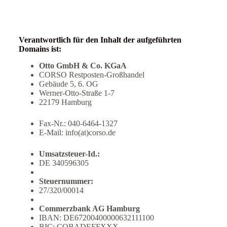
Verantwortlich für den Inhalt der aufgeführten
Domains ist:
Otto GmbH & Co. KGaA
CORSO Restposten-Großhandel
Gebäude 5, 6. OG
Werner-Otto-Straße 1-7
22179 Hamburg
Fax-Nr.: 040-6464-1327
E-Mail: info(at)corso.de
Umsatzsteuer-Id.:
DE 340596305
Steuernummer:
27/320/00014
Commerzbank AG Hamburg
IBAN: DE67200400000632111100
BIC: COBADEFFXXX