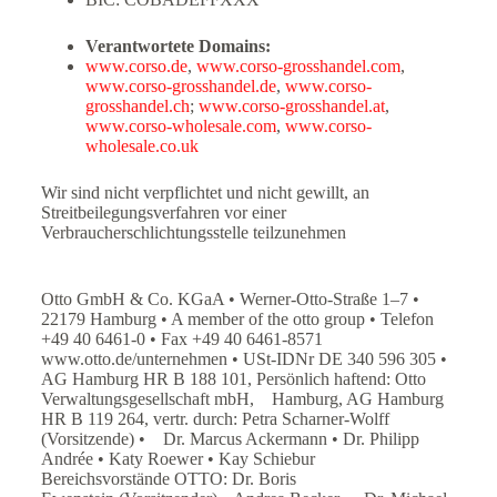
Verantwortete Domains:
www.corso.de
,
www.corso-grosshandel.com
,
www.corso-grosshandel.de
,
www.corso-
grosshandel.ch
;
www.corso-grosshandel.at
,
www.corso-wholesale.com
,
www.corso-
wholesale.co.uk
Wir sind nicht verpflichtet und nicht gewillt, an
Streitbeilegungsverfahren vor einer
Verbraucherschlichtungsstelle teilzunehmen
Otto GmbH & Co. KGaA • Werner-Otto-Straße 1–7 •
22179 Hamburg • A member of the otto group • Telefon
+49 40 6461-0 • Fax +49 40 6461-8571
www.otto.de/unternehmen • USt-IDNr DE 340 596 305 •
AG Hamburg HR B 188 101, Persönlich haftend: Otto
Verwaltungsgesellschaft mbH, Hamburg, AG Hamburg
HR B 119 264, vertr. durch: Petra Scharner-Wolff
(Vorsitzende) • Dr. Marcus Ackermann • Dr. Philipp
Andrée • Katy Roewer • Kay Schiebur
Bereichsvorstände OTTO: Dr. Boris