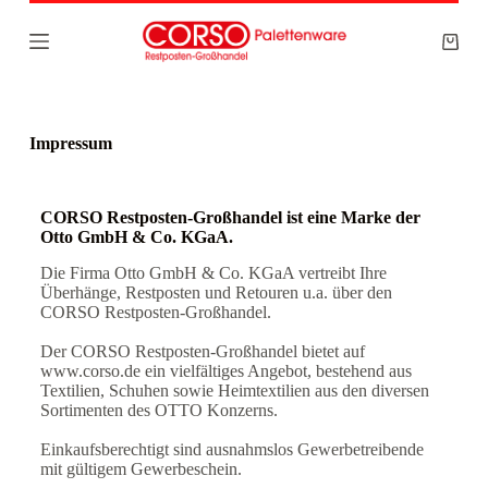
Z
u
m
I
n
h
a
Impressum
l
t
s
p
CORSO Restposten-Großhandel ist eine Marke der
r
Otto GmbH & Co. KGaA.
i
Die Firma Otto GmbH & Co. KGaA vertreibt Ihre
n
Überhänge, Restposten und Retouren u.a. über den
g
CORSO Restposten-Großhandel.
e
n
Der CORSO Restposten-Großhandel bietet auf
www.corso.de ein vielfältiges Angebot, bestehend aus
Textilien, Schuhen sowie Heimtextilien aus den diversen
Sortimenten des OTTO Konzerns.
Einkaufsberechtigt sind ausnahmslos Gewerbetreibende
mit gültigem Gewerbeschein.