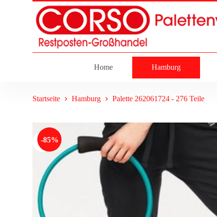
Z
u
m
I
n
h
a
Home
Hamburg
l
t
s
p
Startseite
Hamburg
Palette 262061724 - 276 Teile
r
i
n
g
-85%
e
n