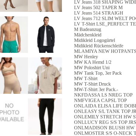
LV Jeans 318 SHAPING WID
LV Jeans 502 TAPER M
LV Jeans 514 STRAIGH
LV Jeans 712 SLIM WELT P
LV T-Shirt LSE_PERFECT T
M Badeanzug
Mädchenkleid
Midikleid Logogürtel
Midikleid Rückenschleife
MLAMIYA NEW HOTPANTS 
MW Henley
MW KA Hemd 1/2
MW Poloshirt Uni
MW Tank Top, 3er Pack
MW T-Shirt
MW T-Shirt Druck
MW-T-Shirt 3er Pack.-
NKFDASSA LS NREG TOP
NMFVIGEA CAPSL TOP
ONLAIDA ELISA LIFE DO
ONLEASY S/L TANK TOP J
ONLEMILY STRETCH HW S
ONLLUCY REG S/S TOP JR
ONLMADISON BLUSH HW 
ONLMOSTER S/S O-NECK 