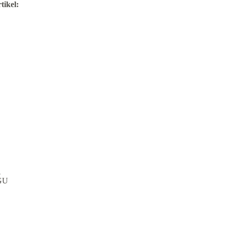
tikel:
A
GU