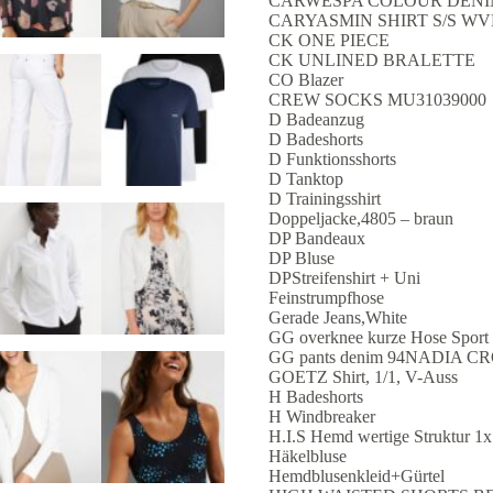
CARWESPA COLOUR DENI
CARYASMIN SHIRT S/S W
CK ONE PIECE
CK UNLINED BRALETTE
CO Blazer
CREW SOCKS MU31039000
D Badeanzug
D Badeshorts
D Funktionsshorts
D Tanktop
D Trainingsshirt
Doppeljacke,4805 – braun
DP Bandeaux
DP Bluse
DPStreifenshirt + Uni
Feinstrumpfhose
Gerade Jeans,White
GG overknee kurze Hose Sport
GG pants denim 94NADIA C
GOETZ Shirt, 1/1, V-Auss
H Badeshorts
H Windbreaker
H.I.S Hemd wertige Struktur 1x
Häkelbluse
Hemdblusenkleid+Gürtel