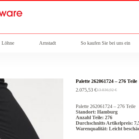
Löhne
Arnstadt
So kaufen Sie bei uns ein
Palette 262061724 – 276 Teile
2.075,53
€
13.836,92
€
Ursprünglicher
Aktueller
Preis
Preis
war:
ist:
Palette 262061724 – 276 Teile
13.836,92 €
2.075,53 €.
Standort: Hamburg
Anzahl Teile: 276
Durchschnitts Artikelpreis: 7,
Warenqualität: Leicht beschä