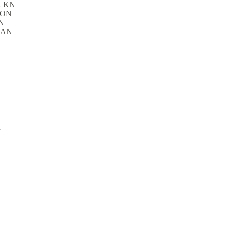
R KN
TON
N
GAN
E