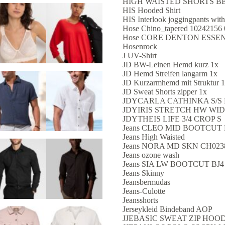
HIGH WAISTED SHORTS B
HIS Hooded Shirt
HIS Interlook joggingpants with 
Hose Chino_tapered 10242156 
Hose CORE DENTON ESSEN
Hosenrock
J UV-Shirt
JD BW-Leinen Hemd kurz 1x
JD Hemd Streifen langarm 1x
JD Kurzarmhemd mit Struktur 
JD Sweat Shorts zipper 1x
JDYCARLA CATHINKA S/S 
JDYIRIS STRETCH HW WI
JDYTHEIS LIFE 3/4 CROP S
Jeans CLEO MID BOOTCUT
Jeans High Waisted
Jeans NORA MD SKN CH023
Jeans ozone wash
Jeans SIA LW BOOTCUT BJ4
Jeans Skinny
Jeansbermudas
Jeans-Culotte
Jeansshorts
Jerseykleid Bindeband AOP
JJEBASIC SWEAT ZIP HOO