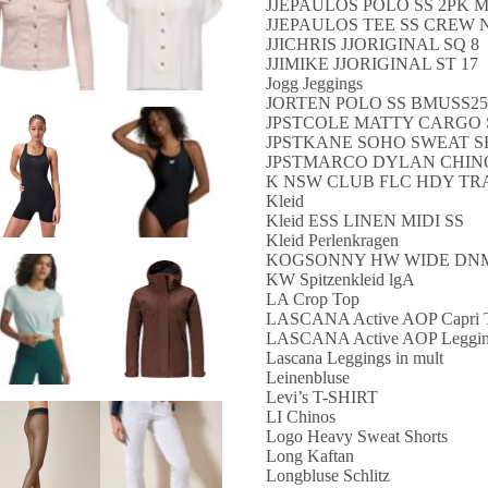
JJEPAULOS POLO SS 2PK 
JJEPAULOS TEE SS CREW 
JJICHRIS JJORIGINAL SQ 8
JJIMIKE JJORIGINAL ST 17
Jogg Jeggings
JORTEN POLO SS BMUSS25
JPSTCOLE MATTY CARGO
JPSTKANE SOHO SWEAT 
JPSTMARCO DYLAN CHIN
K NSW CLUB FLC HDY TR
Kleid
Kleid ESS LINEN MIDI SS
Kleid Perlenkragen
KOGSONNY HW WIDE DN
KW Spitzenkleid lgA
LA Crop Top
LASCANA Active AOP Capri T
LASCANA Active AOP Legging
Lascana Leggings in mult
Leinenbluse
Levi’s T-SHIRT
LI Chinos
Logo Heavy Sweat Shorts
Long Kaftan
Longbluse Schlitz