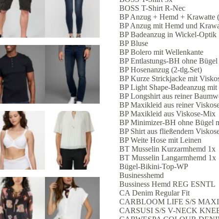
BOSS T-Shirt R-Nec
BP Anzug + Hemd + Krawatte (4
BP Anzug mit Hemd und Krawat
BP Badeanzug in Wickel-Optik
BP Bluse
BP Bolero mit Wellenkante
BP Entlastungs-BH ohne Bügel 
BP Hosenanzug (2-tlg.Set)
BP Kurze Strickjacke mit Visko
BP Light Shape-Badeanzug mit 
BP Longshirt aus reiner Baumw
BP Maxikleid aus reiner Viskos
BP Maxikleid aus Viskose-Mix
BP Minimizer-BH ohne Bügel m
BP Shirt aus fließendem Viskos
BP Weite Hose mit Leinen
BT Musselin Kurzarmhemd 1x
BT Musselin Langarmhemd 1x
Bügel-Bikini-Top-WP
Businesshemd
Bussiness Hemd REG ESNTL
CA Denim Regular Fit
CARBLOOM LIFE S/S MAXI
CARSUSI S/S V-NECK KNE