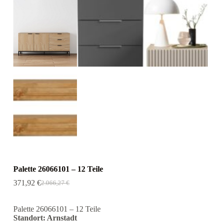
Palette 26066101 – 12 Teile
371,92
€
2.066,27
€
Ursprünglicher
Aktueller
Preis
Preis
war:
ist:
Palette 26066101 – 12 Teile
2.066,27 €
371,92 €.
Standort: Arnstadt